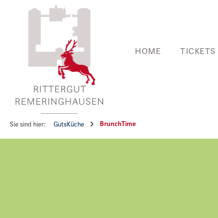
 Hauptinhalt springen
Zur Suche springen
Zur Hauptnavigation springen
HOME
TICKETS
BrunchTime
Sie sind hier:
GutsKüche